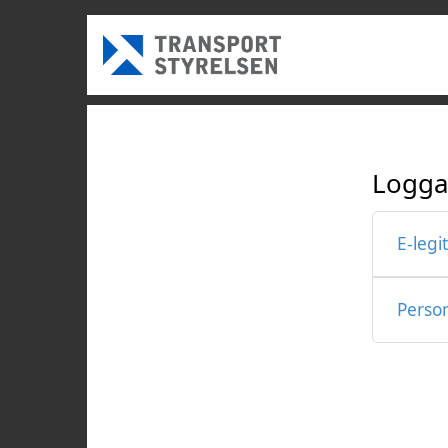
Logga
E-legi
Perso