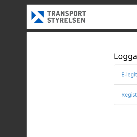
Logga
E-legi
Regis