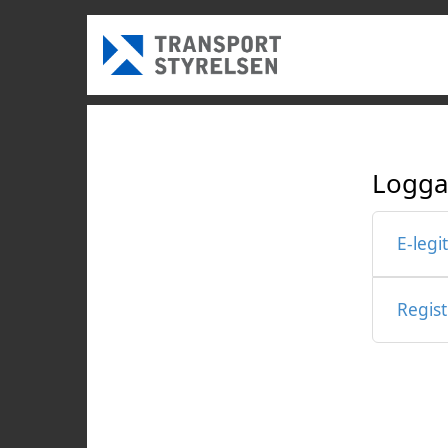
Logga
E-legi
Regis