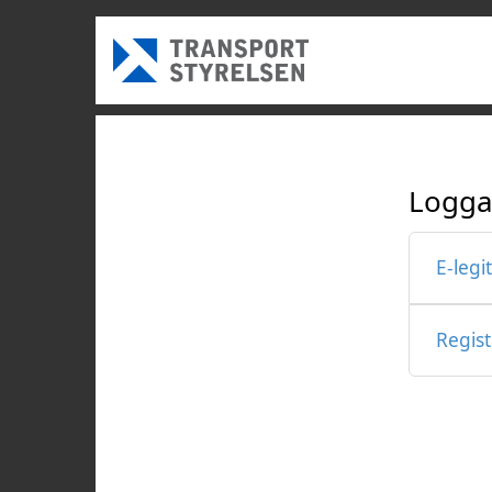
Logga
E-legi
Regis