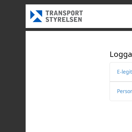
Logga
E-legi
Perso